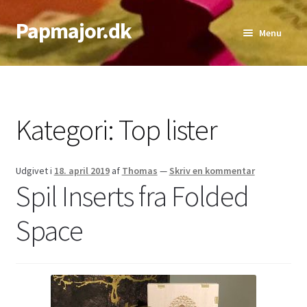
Papmajor.dk
Spring
Spring
Menu
til
til
navigation
indhold
Udfold
Alder
underm
Genre
Kategori:
Top lister
Udfold
Sværhedsgrad
underm
Udfold
Udgivet i
18. april 2019
af
Thomas
—
Skriv en kommentar
Antal Spillere
Spil Inserts fra Folded
underm
Udfold
Bedste Antal
Space
underm
Top lister