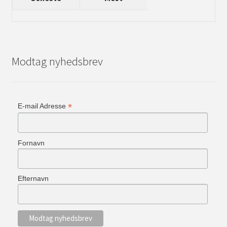
Genre
Udfold
Sværhedsgrad
underm
Modtag nyhedsbrev
Udfold
Antal Spillere
underm
Udfold
Bedste Antal
underm
*
E-mail Adresse
Top lister
Fornavn
Efternavn