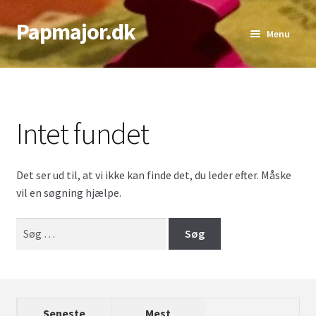
Papmajor.dk
Spring
Spring
Menu
til
til
navigation
indhold
Udfold
Alder
underm
4+
Intet fundet
6+
8+
Det ser ud til, at vi ikke kan finde det, du leder efter. Måske
vil en søgning hjælpe.
10+
Søg
12+
efter:
13+
14+
Seneste
Mest