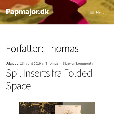
Papmajor.dk
Spring
Spring
Menu
til
til
navigation
indhold
Udfold
Alder
underm
Genre
Forfatter:
Thomas
Udfold
Sværhedsgrad
underm
Udfold
Udgivet i
18. april 2019
af
Thomas
—
Skriv en kommentar
Antal Spillere
Spil Inserts fra Folded
underm
Udfold
Bedste Antal
Space
underm
Top lister