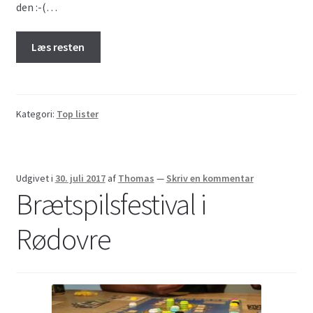
den :-(…
Læs resten
Kategori:
Top lister
Udgivet i
30. juli 2017
af
Thomas
—
Skriv en kommentar
Brætspilsfestival i
Rødovre