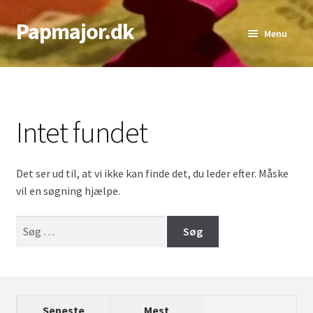
Papmajor.dk
Spring
Spring
Menu
til
til
navigation
indhold
Udfold
Alder
underm
Genre
Intet fundet
Udfold
Sværhedsgrad
underm
Det ser ud til, at vi ikke kan finde det, du leder efter. Måske
Udfold
Antal Spillere
vil en søgning hjælpe.
underm
Udfold
Bedste Antal
Søg
underm
efter:
Top lister
Seneste
Mest