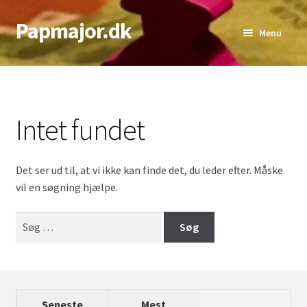
Papmajor.dk
Spring
Spring
Menu
til
til
navigation
indhold
Udfold
Alder
underm
Genre
Intet fundet
Udfold
Sværhedsgrad
underm
Det ser ud til, at vi ikke kan finde det, du leder efter. Måske
Udfold
Antal Spillere
vil en søgning hjælpe.
underm
Udfold
Bedste Antal
Søg
underm
efter:
Top lister
Seneste
Mest