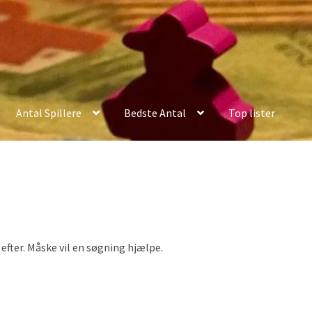
Antal Spillere
Bedste Antal
Top lister
er efter. Måske vil en søgning hjælpe.