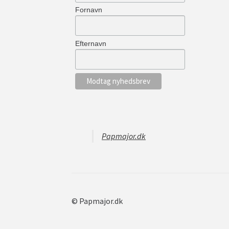
Fornavn
Efternavn
Papmajor.dk
© Papmajor.dk