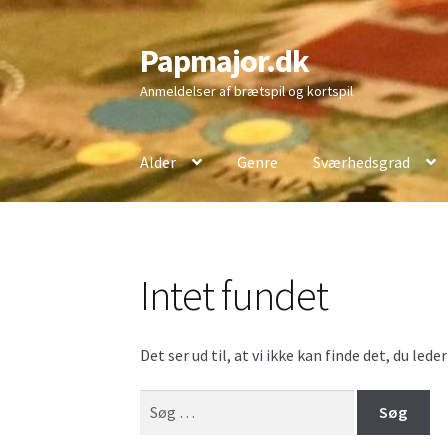
Papmajor.dk
Spring
Spring
til
til
Anmeldelser af brætspil og kortspil
navigation
indhold
Alder
Genre
Sværhedsgrad
Intet fundet
Det ser ud til, at vi ikke kan finde det, du led
Søg
efter: