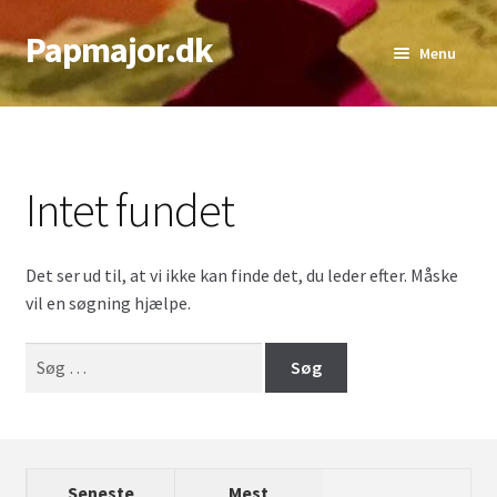
Papmajor.dk
Spring
Spring
Menu
til
til
navigation
indhold
Udfold
Alder
underm
Genre
Intet fundet
Udfold
Sværhedsgrad
underm
Det ser ud til, at vi ikke kan finde det, du leder efter. Måske
Udfold
Antal Spillere
vil en søgning hjælpe.
underm
Udfold
Bedste Antal
Søg
underm
efter:
Top lister
Seneste
Mest