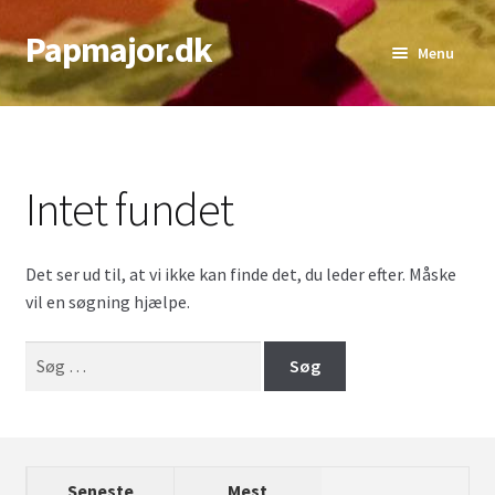
Papmajor.dk
Spring
Spring
Menu
til
til
navigation
indhold
Udfold
Alder
underm
Genre
Intet fundet
Udfold
Sværhedsgrad
underm
Det ser ud til, at vi ikke kan finde det, du leder efter. Måske
Udfold
Antal Spillere
vil en søgning hjælpe.
underm
Udfold
Bedste Antal
Søg
underm
efter:
Top lister
Seneste
Mest