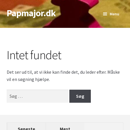
Papmajor.dk
Spring
Spring
Menu
til
til
navigation
indhold
Udfold
Alder
underm
Genre
Intet fundet
Udfold
Sværhedsgrad
underm
Det ser ud til, at vi ikke kan finde det, du leder efter. Måske
Udfold
Antal Spillere
vil en søgning hjælpe.
underm
Udfold
Bedste Antal
Søg
underm
efter:
Top lister
Seneste
Mest