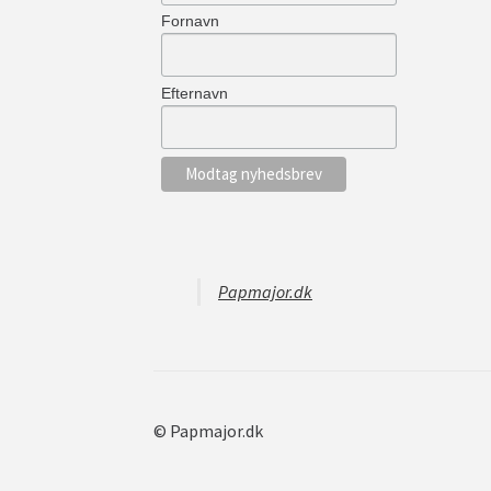
Fornavn
Efternavn
Papmajor.dk
© Papmajor.dk