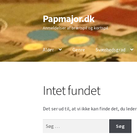
Papmajor.dk
Spring
Spring
til
til
Anmeldelser af brætspil og kortspil
navigation
indhold
Alder
Genre
Sværhedsgrad
Intet fundet
Det ser ud til, at vi ikke kan finde det, du led
Søg
efter: