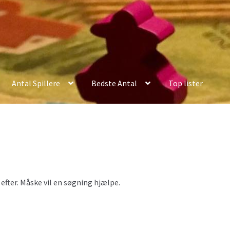
Antal Spillere
Bedste Antal
Top lister
er efter. Måske vil en søgning hjælpe.