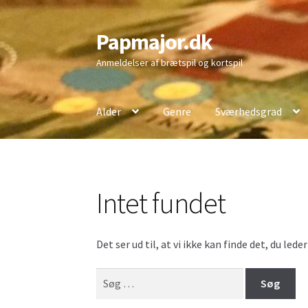
Papmajor.dk
Spring
Spring
til
til
Anmeldelser af brætspil og kortspil
navigation
indhold
Alder
Genre
Sværhedsgrad
Intet fundet
Det ser ud til, at vi ikke kan finde det, du led
Søg
efter: