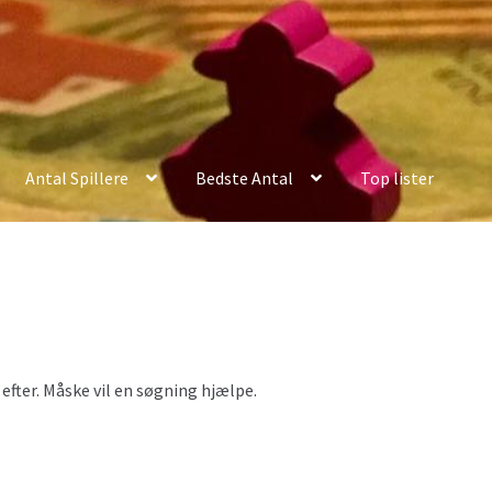
Antal Spillere
Bedste Antal
Top lister
er efter. Måske vil en søgning hjælpe.