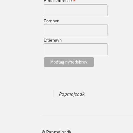
*
E-mail Adresse
Fornavn
Efternavn
Papmajor.dk
© Papmajor.dk