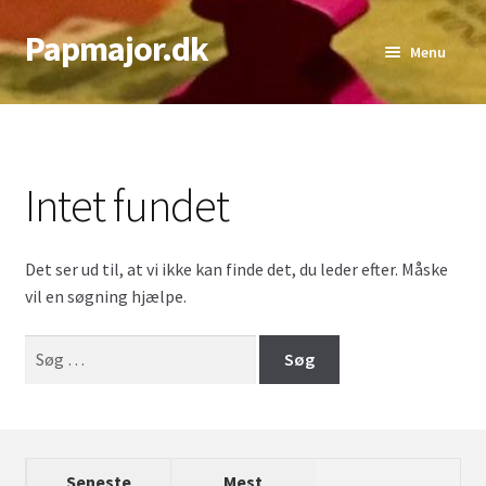
Papmajor.dk
Spring
Spring
Menu
til
til
navigation
indhold
Udfold
Alder
underm
Genre
Intet fundet
Udfold
Sværhedsgrad
underm
Det ser ud til, at vi ikke kan finde det, du leder efter. Måske
Udfold
Antal Spillere
vil en søgning hjælpe.
underm
Udfold
Bedste Antal
Søg
underm
efter:
Top lister
Seneste
Mest