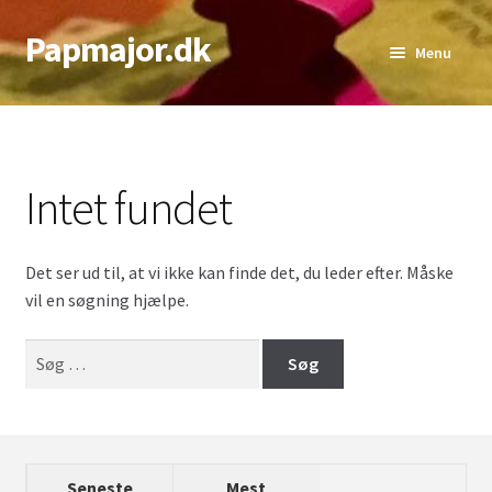
Papmajor.dk
Spring
Spring
Menu
til
til
navigation
indhold
Udfold
Alder
underm
Genre
Intet fundet
Udfold
Sværhedsgrad
underm
Det ser ud til, at vi ikke kan finde det, du leder efter. Måske
Udfold
Antal Spillere
vil en søgning hjælpe.
underm
Udfold
Bedste Antal
Søg
underm
efter:
Top lister
Seneste
Mest