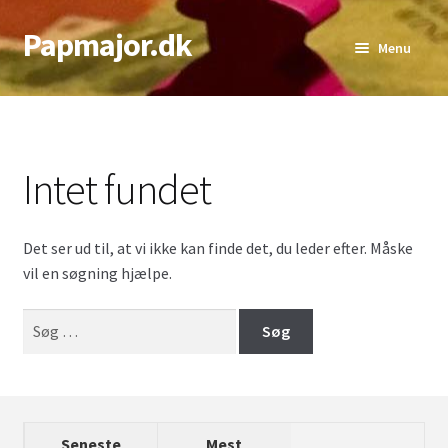
Papmajor.dk
Spring
Spring
Menu
til
til
navigation
indhold
Udfold
Alder
underm
Genre
Intet fundet
Udfold
Sværhedsgrad
underm
Det ser ud til, at vi ikke kan finde det, du leder efter. Måske
Udfold
Antal Spillere
vil en søgning hjælpe.
underm
Udfold
Bedste Antal
Søg
underm
efter:
Top lister
Seneste
Mest