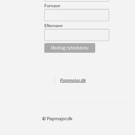
Fornavn
Efternavn
Papmajor.dk
© Papmajor.dk