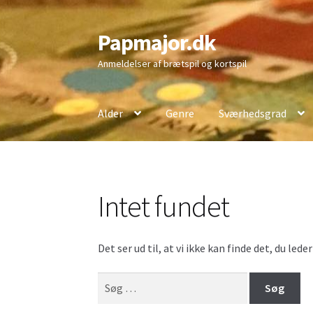
Papmajor.dk
Spring
Spring
til
til
Anmeldelser af brætspil og kortspil
navigation
indhold
Alder
Genre
Sværhedsgrad
Intet fundet
Det ser ud til, at vi ikke kan finde det, du led
Søg
efter: