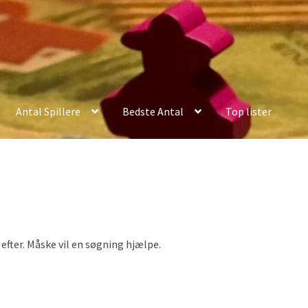
Antal Spillere
Bedste Antal
Top lister
er efter. Måske vil en søgning hjælpe.