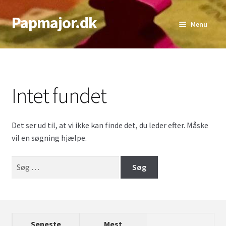
Papmajor.dk
Spring
Spring
Menu
til
til
navigation
indhold
Udfold
Alder
underm
Genre
Intet fundet
Udfold
Sværhedsgrad
underm
Det ser ud til, at vi ikke kan finde det, du leder efter. Måske
Udfold
Antal Spillere
vil en søgning hjælpe.
underm
Udfold
Bedste Antal
Søg
underm
efter:
Top lister
Seneste
Mest